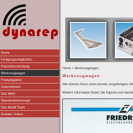
Home
Fertigungsmöglichkei...
Pulverbeschichtung
Home
> Werkzeugwagen
Werkzeugwagen
Werkzeugwagen
Produktgalerie
Wie können Ihnen einen bereits vorgefertigten 
Unternehmen
Weitere Information finden Sie folgend und natürli
Das Werk
Standardwerkzeuge
Das Metall Team
Kontakt / Impre...